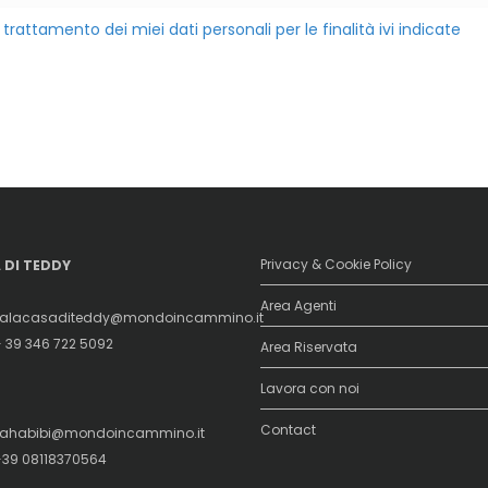
l trattamento dei miei dati personali per le finalità ivi indicate
Privacy & Cookie Policy
 DI TEDDY
Area Agenti
alacasaditeddy@mondoincammino.it
+ 39 346 722 5092
Area Riservata
Lavora con noi
Contact
ahabibi@mondoincammino.it
+39 08118370564