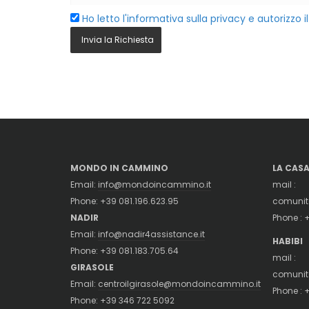
Ho letto l'informativa sulla privacy e autorizzo i
Invia la Richiesta
MONDO IN CAMMINO
LA CASA
Email:
info@mondoincammino.it
mail :
Phone: +39 081.196.623.95
comunit
NADIR
Phone : 
Email:
info@nadir4assistance.it
HABIBI
Phone: +39 081.183.705.64
mail :
GIRASOLE
comunit
Email:
centroilgirasole@mondoincammino.it
Phone : 
Phone: +39 346 722 5092